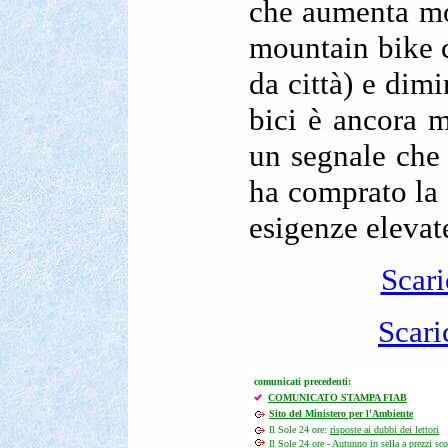
che aumenta mol
mountain bike c
da città) e dim
bici è ancora m
un segnale che
ha comprato la 
esigenze elevat
Scari
Scari
comunicati precedenti:
COMUNICATO STAMPA FIAB
Sito del Ministero per l'Ambiente
Il Sole 24 ore:
risposte ai dubbi dei lettori
Il Sole 24 ore -
Autunno in sella a prezzi sco