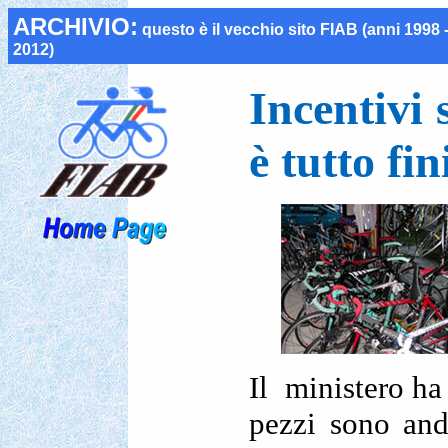
ARCHIVIO:
questo è il vecchio
sito FIAB (anni 1998 
2012)
Incentivi 
è tutto fin
Il ministero ha
pezzi sono anda