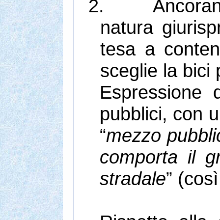
2.
Ancorand
natura giurisp
tesa a contene
sceglie la bici
Espressione d
pubblici, con u
“
mezzo pubblic
comporta il gr
stradale
” (cos