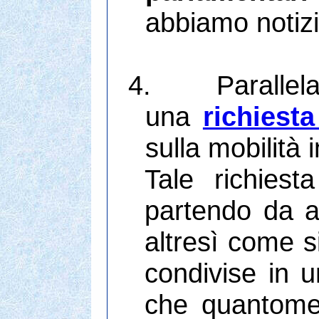
abbiamo notizi
4.
Parallel
una
richiesta
sulla mobilità 
Tale richies
partendo da al
altresì come si
condivise in u
che quantomeno