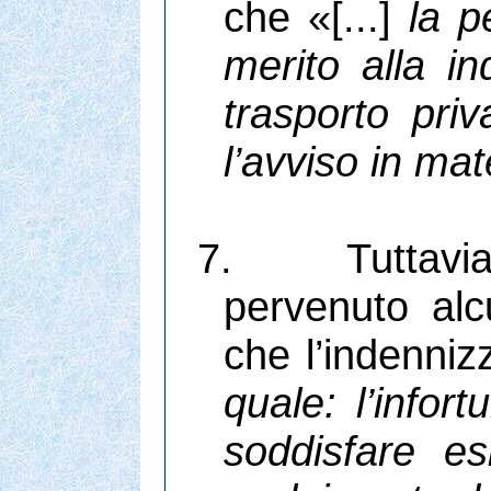
che «[...]
la p
merito alla in
trasporto pri
l’avviso in mat
7.
Tuttavia
pervenuto alcu
che l’indenniz
quale: l’info
soddisfare e