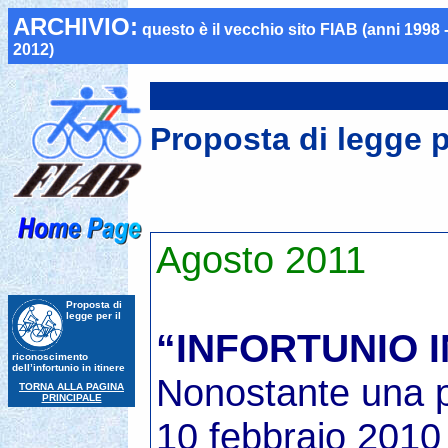
ARCHIVIO:
questo è il vecchio
sito FIAB (anni 1998 
2012)
Proposta di legge pe
Agosto 2011
Proposta di
legge per il
“INFORTUNIO I
riconoscimento
dell’infortunio in itinere
Nonostante una pe
TORNA ALLA PAGINA
PRINCIPALE
10 febbraio 2010 s