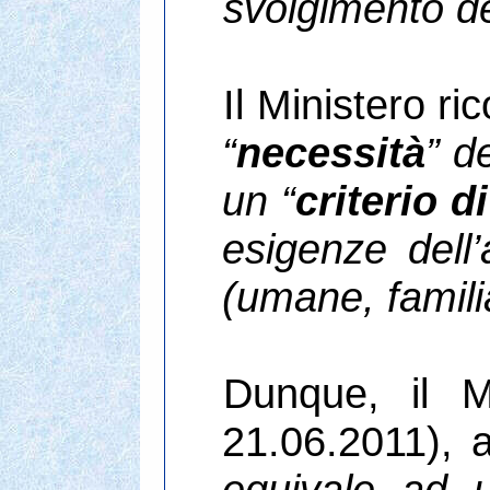
svolgimento del
Il Ministero ri
“
necessità
” d
un “
criterio d
esigenze dell’
(umane, famili
Dunque, il M
21.06.2011), 
equivale ad