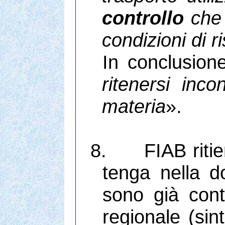
controllo
che 
condizioni di r
In conclusione
ritenersi inco
materia
».
8.
FIAB riti
tenga nella d
sono già con
regionale (sin