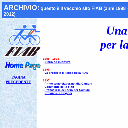
ARCHIVIO:
questo è il vecchio
sito FIAB (anni 1998 
2012)
Una 
per la
1989 - 1998
-
Storia ed iniziative
1995
-
La proposta di legge della FIAB
PAGINA
1997
PRECEDENTE
-
Primo testo elaborato alla Camera
-
Commento della Fiab
-
Proposta di delibera per Comuni,
..
Provincie e Regioni