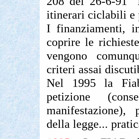
208 del 26-6-91 "I
itinerari ciclabili 
I finanziamenti, 
coprire le richies
vengono comunque
criteri assai discuti
Nel 1995 la Fiab
petizione (co
manifestazione), 
della legge... prat