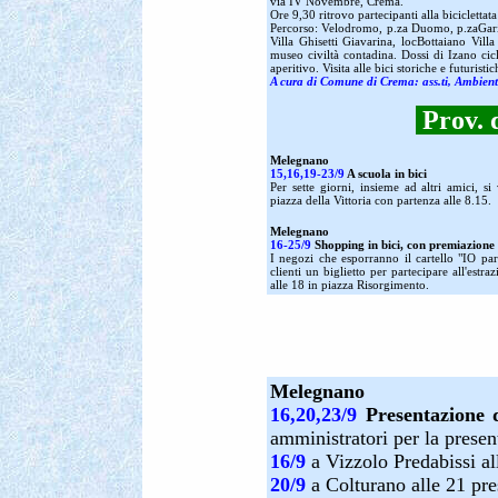
via IV Novembre, Crema.
Ore 9,30 ritrovo partecipanti alla biciclettat
Percorso: Velodromo, p.za Duomo, p.zaGariba
Villa Ghisetti Giavarina, locBottaiano Vil
museo civiltà contadina. Dossi di Izano ci
aperitivo. Visita alle bici storiche e futuristic
A cura di Comune di Crema: ass.ti, Ambient
Prov. 
Melegnano
15,16,19-23/9
A scuola in bici
Per sette giorni, insieme ad altri amici, si
piazza della Vittoria con partenza alle 8.15.
Melegnano
16-25/9
Shopping in bici, con premiazione
I negozi che esporranno il cartello "IO pa
clienti un biglietto per partecipare all'estra
alle 18 in piazza Risorgimento.
Melegnano
16,20,23/9
Presentazione d
amministratori per la presen
16/9
a Vizzolo Predabissi al
20/9
a Colturano alle 21 pre