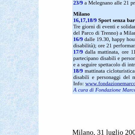
23/9
a Melegnano alle 21 pr
Milano
16,17,18/9
Sport senza bar
Tre giorni di eventi e solida
del Parco di Trenno) a Mila
16/9
dalle 19.30, happy hour
disabilità); ore 21 perform
17/9
dalla mattinata, ore 11
partecipano disabili e perso
e a seguire spettacolo di int
18/9
mattinata cicloturistic
disabili e personaggi de
Info:
www.fondazionemarcop
A cura di Fondazione Marc
Milano, 31 luglio 2