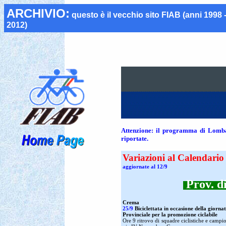
ARCHIVIO:
questo è il vecchio sito FIAB (anni 1998 
2012)
Attenzione: il programma di Lombar
riportate.
Variazioni al Calendari
aggiornate al 12/9
Prov. d
Crema
25/9
Biciclettata in occasione della giorna
Provinciale per la promozione ciclabile
Ore 9 ritrovo di squadre ciclistiche e campi