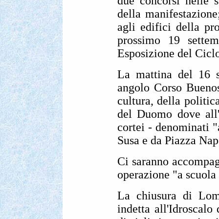
due concorsi nelle s
della manifestazione;
agli edifici della pr
prossimo 19 settem
Esposizione del Cicl
La mattina del 16 s
angolo Corso Buenos A
cultura, della politi
del Duomo dove all'
cortei - denominati "
Susa e da Piazza Nap
Ci saranno accompagna
operazione "a scuola i
La chiusura di Lomb
indetta all'Idroscal