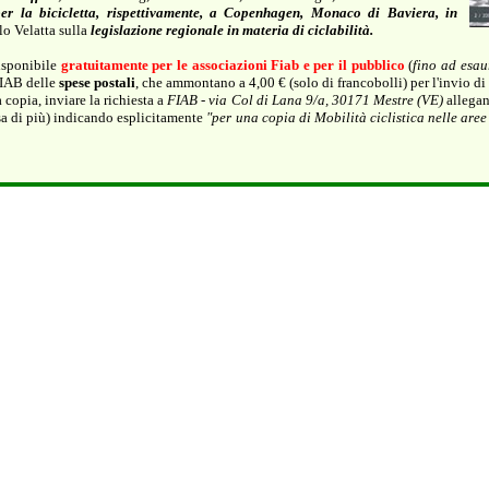
per la bicicletta, rispettivamente, a Copenhagen, Monaco di Baviera, in
lo Velatta sulla
legislazione regionale in materia di ciclabilità.
isponibile
gratuitamente per le associazioni Fiab e per il
pubblico
(
fino ad esau
FIAB delle
spese postali
, che ammontano a 4,00 € (solo di francobolli) per l'invio di
 copia, inviare la richiesta a
FIAB - via Col di Lana 9/a, 30171 Mestre (VE)
allegan
sa di più) indicando esplicitamente
"per una copia di Mobilità ciclistica nelle are