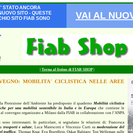
E' STATO ANCORA
VAI AL NUO
NUOVO SITO - QUESTE
HIO SITO FIAB SONO
|
Torna al listino di FIAB SHOP
|
VEGNO: MOBILITA' CICLISTICA NELLE AREE
la Protezione dell’Ambiente ha predisposto il quaderno
Mobilità ciclistica
tiche per una mobilità sostenibile in Italia e in Europa
che contiene le
te al convegno organizzato a Milano dalla FIAB in collaborazione con l’ANPA
i sono interessanti. In particolare, si segnalano le relazioni di: Francesca
su
trasporti e salute
; Luca Marescotti e Vincenzo Curti su
moderazione del
el traffico
; Thomas Krag, Eva Boerdlein, Oskar Balsiger, Ton Welleman sulle