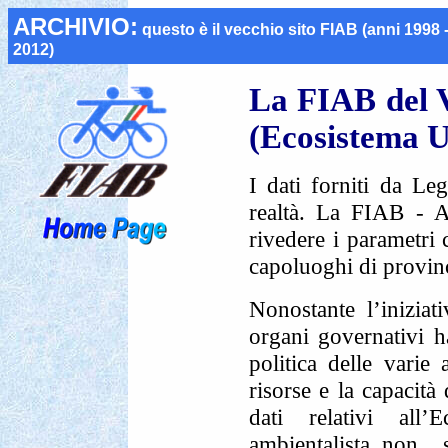
ARCHIVIO:
questo è il vecchio
sito FIAB (anni 1998 
2012)
La FIAB del V
(Ecosistema 
I dati forniti da L
realtà. La FIAB - A
rivedere i parametri 
capoluoghi di provinci
Nonostante l’inizia
organi governativi h
politica delle varie 
risorse e la capacità 
dati relativi all’
ambientalista non 